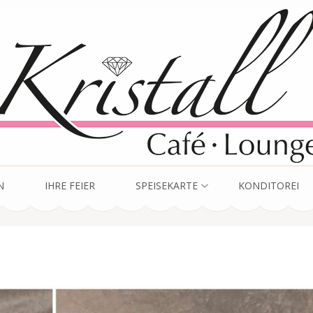
unge
N
IHRE FEIER
SPEISEKARTE
KONDITOREI