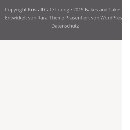
Copyright Kristall Café Lounge 2019
Bakes and Cakes |
Entwickelt von
Rara Theme
Präsentiert von
WordPress.
Datenschutz