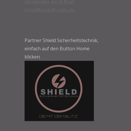
info@kristall-cafe.de
Partner Shield Sicherheitstechnik,
einfach auf den Button Home
klicken.