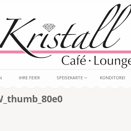
unge
N
IHRE FEIER
SPEISEKARTE
KONDITOREI
_thumb_80e0