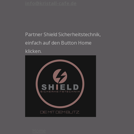
info@kristall-cafe.de
Partner Shield Sicherheitstechnik,
einfach auf den Button Home
klicken.
Home